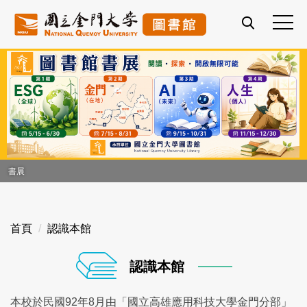
跳
到
主
要
內
容
區
書展
首頁
認識本館
認識本館
本校於民國92年8月由「國立高雄應用科技大學金門分部」