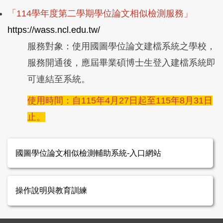
「114
學
年
度
第
二
學
期
學
位
論
文
相
似
檢
測服務」
https://wass.ncl.edu.tw/
服務對象：使用國圖學
位
論
文
建
檔
系
統
之
學
校
，
服
務
開
通
後
，
應
屆
畢
業
碩
博
士
生
登
入
建
檔
系
統
即
可
連
結至系統。
使用時間：自115年
4
月
2
7
日
起
至
1
1
5
年
8
月31日
止。
國圖學位論文相似檢測輔助系統-入口網站
操作說明與教育訓練