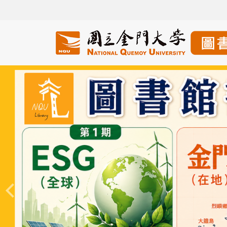
跳
到
主
要
內
容
區