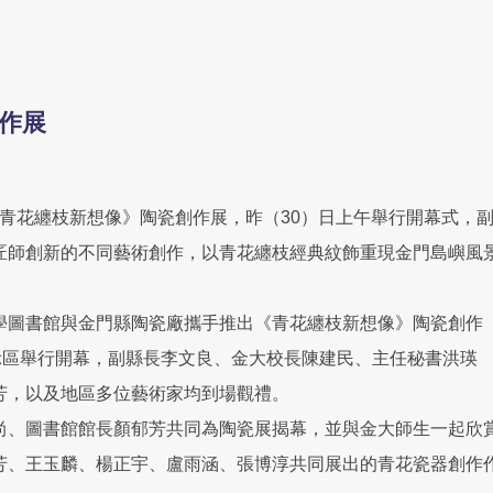
創作展
花纏枝新想像》陶瓷創作展，昨（30）日上午舉行開幕式，
匠師創新的不同藝術創作，以青花纏枝經典紋飾重現金門島嶼風
學圖書館與金門縣陶瓷廠攜手推出《青花纏枝新想像》陶瓷創作
示區舉行開幕，副縣長李文良、金大校長陳建民、主任秘書洪瑛
芳，以及地區多位藝術家均到場觀禮。
尚、圖書館館長顏郁芳共同為陶瓷展揭幕，並與金大師生一起欣
芳、王玉麟、楊正宇、盧雨涵、張博淳共同展出的青花瓷器創作