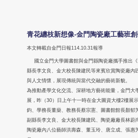
青花纏枝新想像-金門陶瓷廠工藝班
本文轉載自金門日報114.10.31報導
國立金門大學圖書館與金門縣陶瓷廠攜手推出《青
縣長李文良、金大校長陳建民等來賓欣賞陶瓷廠內
與人文情懷，展現傳統與當代交融的藝術新貌。
為推動產學文化交流、深耕地方藝術能量，金門大
展，昨（30）日上午十一時在金大圖資大樓2樓展
鈞、學務長董燊、教務長蔡宗憲、圖書館館長顏郁
副縣長李文良、金大校長陳建民、陶瓷廠廠長林蔚
陶瓷廠內八位藝師洪壽森、董玉玲、唐立成、張惠