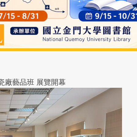
門陶瓷廠藝品班 展覽開幕