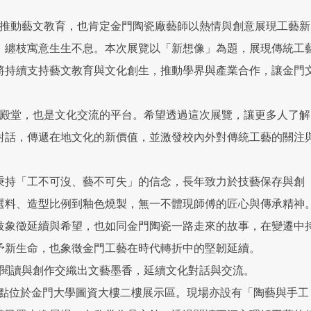
推動藝文教育，也肯定金門陶瓷廠藝師以熱情與創意展現工藝新
，纏枝寓意生生不息。本次展覽以「新想像」為題，展現傳統工
將持續支持藝文教育與文化創生，推動學界與產業合作，讓金門
殿堂，也是文化交流的平台。希望透過這次展覽，讓更多人了解
對話，傳遞在地文化的新價值，並激發校內外對傳統工藝的關注
秉持「工不可沒、藝不可失」的信念，長年致力於技藝保存與創
選料、造型比例到釉色燒製，無一不體現師傅的匠心與傳承精神
枝象徵延續與希望，也如同金門陶瓷一路走來的故事，在變遷中
予新生命，也象徵金門工藝在時代轉折中的堅韌延續。
閱讀與創作交織出文藝墨香，延續文化對話與交流。
，地點位於金門大學圖資大樓二樓展示區。現場亦設有「陶藝與手工