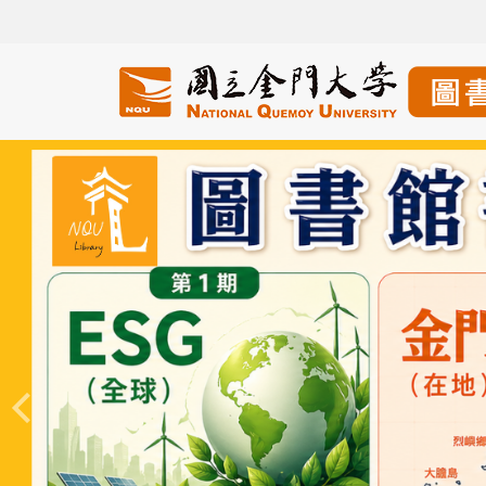
跳
到
主
要
內
容
區