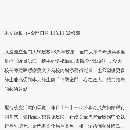
本文轉載自--金門日報 113.11.02報導
欣逢國立金門大學建校28周年校慶，金門大學李奇茂美術館
舉行《縱目浯江．攜手馳懷-都蘭山畫院金門藝展》，金大
校長陳建民感謝藝文界為校內增添藝術能量，也希望讓更多
師生能感受到李大師生前「情繫金門、心在金大」致力推廣
的藝術意涵。
配合校慶活動的展覽，昨日上午十一時於李奇茂美術館舉行
開幕式，包括金大校長陳建民、行政院金馬聯合服務中心執
行長吳增允、金門縣文化局局長呂坤和、汶萊僑領林國欽、