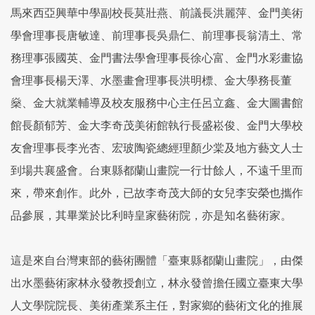
馬來西亞興華中學副校長莫壯燕、前議長洪麗萍、金門美術
學會理事長唐敏達、前理事長吳鼎仁、前理事長翁清土、常
務理事張國英、金門書法學會理事長徐心富、金門水彩畫協
會理事長楊天澤、水墨畫會理事長洪明標、金大學務長董
燊、金大就業輔導及校友服務中心主任呂立鑫、金大圖書館
館長顏郁芳、金大李奇茂美術館執行長盛崧俊、金門大學校
友會理事長李光杏、宏玻陶瓷總經理顏少棠及地方藝文人士
到場共襄盛會。台東縣都蘭山畫院一行廿餘人，不遠千里而
來，帶來創作。此外，已故李奇茂大師的女兒李安榮也攜作
品參展，其畢業於比利時皇家藝術院，亦是知名藝術家。
這是來自台灣東部的藝術團體「臺東縣都蘭山畫院」，由傑
出水墨藝術家林永發教授創立，林永發曾擔任國立臺東大學
人文學院院長、美術產業系主任，對家鄉的藝術文化的推展