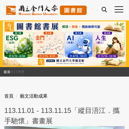
跳
到
主
要
內
容
區
書展
1140915導覽
首頁
藝文活動成果
113.11.01 - 113.11.15「縱目浯江．攜
手馳懷」書畫展