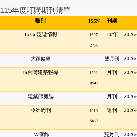
115年度訂購期刊清單
類別
ISSN
刊期
To'Go
泛遊情報
10/
年
2026/
1607-
2758
2026/
大家健康
雙月刊
ta
台灣建築報導
月刊
2026/
1561-
0543
建築師雜誌
月刊
2026/
亞洲周刊
週刊
2026/
1015-
5015
IW
傢飾
雙月刊
2026/